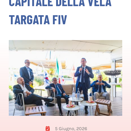
CAPITALE DELLA VELA
Calendario
TARGATA FIV
Classifiche
Regolamenti
Servizi&Convenzioni
Contatti
CERCA
PER:
5 Giugno, 2026