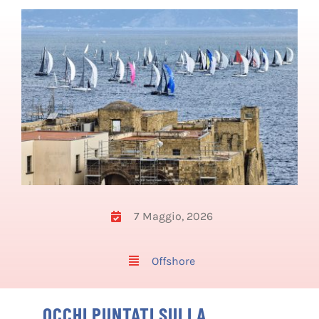
Calendario
Classifiche
Regolamenti
Servizi&Convenzioni
Contatti
CERCA
PER:
7 Maggio, 2026
Offshore
OCCHI PUNTATI SULLA