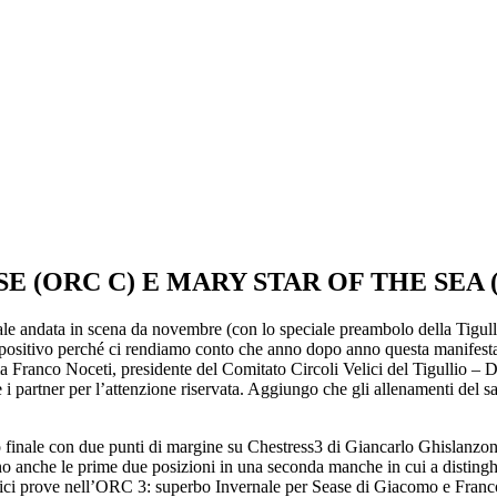
SE (ORC C) E MARY STAR OF THE SEA 
le andata in scena da novembre (con lo speciale preambolo della Tigulli
o positivo perché ci rendiamo conto che anno dopo anno questa manifestaz
ma Franco Noceti, presidente del Comitato Circoli Velici del Tigullio – De
partner per l’attenzione riservata. Aggiungo che gli allenamenti del sab
inale con due punti di margine su Chestress3 di Giancarlo Ghislanzoni 
anche le prime due posizioni in una seconda manche in cui a disting
redici prove nell’ORC 3: superbo Invernale per Sease di Giacomo e Fra