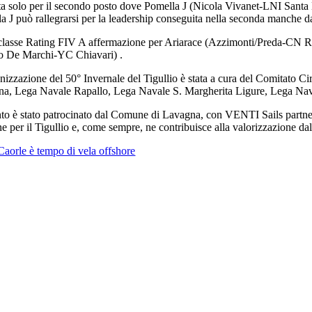
tta solo per il secondo posto dove Pomella J (Nicola Vivanet-LNI Sant
a J può rallegrarsi per la leadership conseguita nella seconda manche 
classe Rating FIV A affermazione per Ariarace (Azzimonti/Preda-CN R
o De Marchi-YC Chiavari) .
nizzazione del 50° Invernale del Tigullio è stata a cura del Comitato
a, Lega Navale Rapallo, Lega Navale S. Margherita Ligure, Lega Naval
to è stato patrocinato dal Comune di Lavagna, con VENTI Sails partner te
e per il Tigullio e, come sempre, ne contribuisce alla valorizzazione dal 
Caorle è tempo di vela offshore