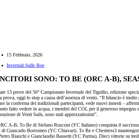
15 Febbraio, 2026
Invernali
,
Sulle Boe
INCITORI SONO: TO BE (ORC A-B), SEA
ate 13 prove del 50° Campionato Invernale del Tigullio, edizione specia
ma prova, oggi lo stop a causa dell’assenza di vento. “Il bilancio è molt
rare la conferma dei tradizionali partecipanti, vede nuovi innesti – affer
anto fatto vedere in acqua, i membri del COL per il generoso impegno e i 
orazione di Venti Sails, sono stati apprezzatissimi”.
RC A-B, To Be di Stefano Rusconi (YC Italiano) conquista il successo f
 di Giancarlo Borromeo (YC Chiavari). To Be e Chestress3 mantengono 
Pietro Bianchi e Gianclaudio Bassetti (YC Parma). Dieci vittorie su t