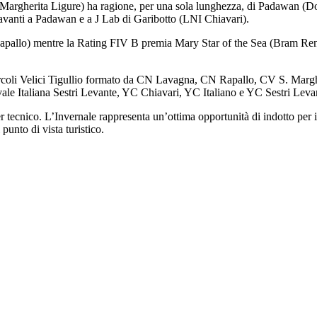
a Margherita Ligure) ha ragione, per una sola lunghezza, di Padawan (
davanti a Padawan e a J Lab di Garibotto (LNI Chiavari).
apallo) mentre la Rating FIV B premia Mary Star of the Sea (Bram Re
 Circoli Velici Tigullio formato da CN Lavagna, CN Rapallo, CV S. Marg
e Italiana Sestri Levante, YC Chiavari, YC Italiano e YC Sestri Leva
cnico. L’Invernale rappresenta un’ottima opportunità di indotto per il 
punto di vista turistico.