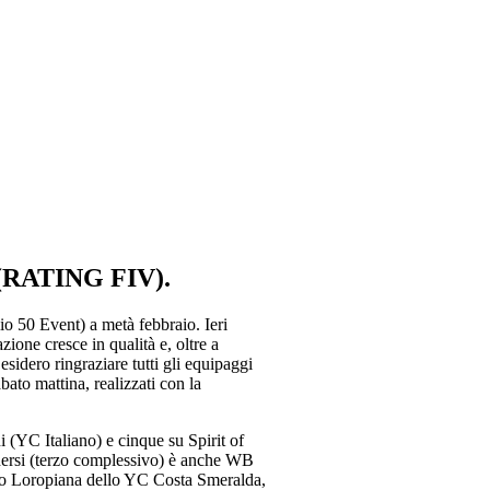
(RATING FIV).
o 50 Event) a metà febbraio. Ieri
ione cresce in qualità e, oltre a
sidero ringraziare tutti gli equipaggi
ato mattina, realizzati con la
(YC Italiano) e cinque su Spirit of
hersi (terzo complessivo) è anche WB
nco Loropiana dello YC Costa Smeralda,