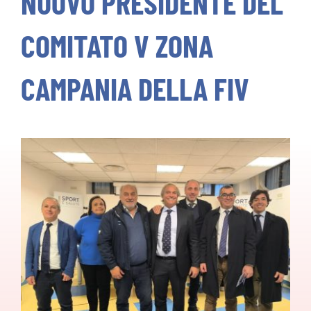
NUOVO PRESIDENTE DEL
Calendario
COMITATO V ZONA
Classifiche
CAMPANIA DELLA FIV
Regolamenti
Servizi&Convenzioni
Contatti
CERCA
PER: