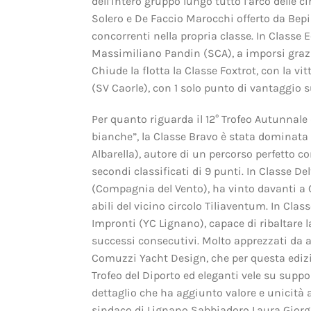
dell’intero gruppo lungo tutto l’arco delle c
Solero e De Faccio Marocchi offerto da Bepi
concorrenti nella propria classe. In Classe E
Massimiliano Pandin (SCA), a imporsi grazie
Chiude la flotta la Classe Foxtrot, con la vi
(SV Caorle), con 1 solo punto di vantaggio 
Per quanto riguarda il 12° Trofeo Autunnale 
bianche”, la Classe Bravo è stata dominata
Albarella), autore di un percorso perfetto c
secondi classificati di 9 punti. In Classe Del
(Compagnia del Vento), ha vinto davanti a
abili del vicino circolo Tiliaventum. In Class
Impronti (YC Lignano), capace di ribaltare la
successi consecutivi. Molto apprezzati da a
Comuzzi Yacht Design, che per questa edizion
Trofeo del Diporto ed eleganti vele su supp
dettaglio che ha aggiunto valore e unicità a
sindaco di Lignano Sabbiadoro Laura Giorgi