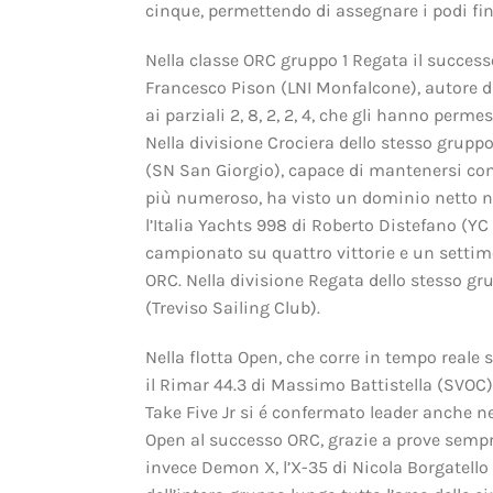
cinque, permettendo di assegnare i podi fin
Nella classe ORC gruppo 1 Regata il succes
Francesco Pison (LNI Monfalcone), autore d
ai parziali 2, 8, 2, 2, 4, che gli hanno perm
Nella divisione Crociera dello stesso gruppo
(SN San Giorgio), capace di mantenersi compet
più numeroso, ha visto un dominio netto nel
l’Italia Yachts 998 di Roberto Distefano (YC
campionato su quattro vittorie e un settimo 
ORC. Nella divisione Regata dello stesso gru
(Treviso Sailing Club).
Nella flotta Open, che corre in tempo reale 
il Rimar 44.3 di Massimo Battistella (SVOC) 
Take Five Jr si é confermato leader anche n
Open al successo ORC, grazie a prove sempre
invece Demon X, l’X-35 di Nicola Borgatello 