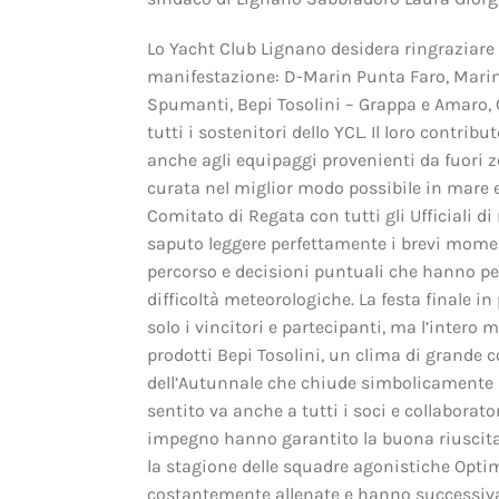
Lo Yacht Club Lignano desidera ringraziare 
manifestazione: D-Marin Punta Faro, Marin
Spumanti, Bepi Tosolini – Grappa e Amaro,
tutti i sostenitori dello YCL. Il loro contrib
anche agli equipaggi provenienti da fuori 
curata nel miglior modo possibile in mare e
Comitato di Regata con tutti gli Ufficiali d
saputo leggere perfettamente i brevi moment
percorso e decisioni puntuali che hanno pe
difficoltà meteorologiche. La festa finale 
solo i vincitori e partecipanti, ma l’intero 
prodotti Bepi Tosolini, un clima di grande c
dell’Autunnale che chiude simbolicamente l
sentito va anche a tutti i soci e collaborato
impegno hanno garantito la buona riuscita 
la stagione delle squadre agonistiche Optimi
costantemente allenate e hanno successivam