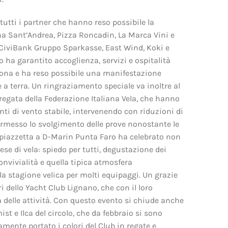
tutti i partner che hanno reso possibile la
a Sant’Andrea, Pizza Roncadin, La Marca Vini e
 CiviBank Gruppo Sparkasse, East Wind, Koki e
uto ha garantito accoglienza, servizi e ospitalità
zona e ha reso possibile una manifestazione
 a terra. Un ringraziamento speciale va inoltre al
i regata della Federazione Italiana Vela, che hanno
i di vento stabile, intervenendo con riduzioni di
rmesso lo svolgimento delle prove nonostante le
in piazzetta a D-Marin Punta Faro ha celebrato non
mese di vela: spiedo per tutti, degustazione dei
onvivialità e quella tipica atmosfera
a stagione velica per molti equipaggi. Un grazie
ri dello Yacht Club Lignano, che con il loro
delle attività. Con questo evento si chiude anche
st e Ilca del circolo, che da febbraio si sono
ente portato i colori del Club in regate e