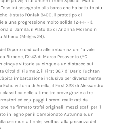
inque prove; a lui anche i Trofei Speciali Mario
 Tosolini assegnato alla barca che ha battuto più
cho, è stato l’Oniak 9400, il prototipo di
 a una progressione molto solida (2-1-1-1-1).
ttoria di Jamila, il Platu 25 di Arianna Morandin
su Athena (Melges 24).
del Diporto dedicato alle imbarcazioni “a vele
 da Birbone, l’X-43 di Marco Pesavento (YC
on cinque vittorie su cinque e un distacco sui
ta Città di Fiume 2, il First 36.7 di Dario Tuchtan
 Càpita imbarcazione inclusiva per diversamente
e Echo vittoria di Ariella, il First 32S di Alessandro
 classifica nelle ultime tre prove grazie a tre
rmatori ed equipaggi i premi realizzati da
e ha firmato trofei originali: mezzi scafi per il
orto in legno per il Campionato Autunnale, un
lla cerimonia finale, svoltasi alla presenza del
.