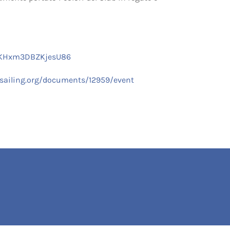
kaKHxm3DBZKjesU86
fsailing.org/documents/12959/event