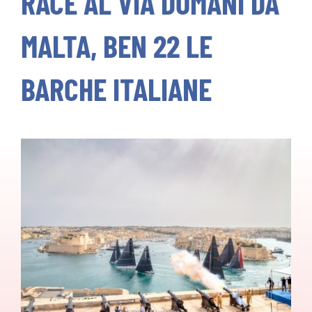
RACE AL VIA DOMANI DA
Calendario
MALTA, BEN 22 LE
Classifiche
BARCHE ITALIANE
Regolamenti
Servizi&Convenzioni
Contatti
CERCA
PER: