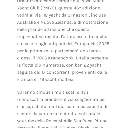
Organizzata come sempre dal Royal Malta
Yacht Club (RMYC), questa 46^ edizione
vedrà al via 118 yacht da 31 nazioni, incluse
Australia e Nuova Zelanda, a dimostrazione
della grande attrazione che questa
impegnativa regata d’altura esercita anche
sui velisti agli antipodi dell’Europa. Nel 2025
per la prima volta parteciperà una barca
cinese, il VO65 Kranendonk. L’Italia presenta
la flotta più numerosa, con ben 22 yacht,
seguita dai 17 concorrenti provenienti dalla
Francia e i 16 yacht maltesi.
Saranno cinque i multiscafi e 113 i
monoscafi a prendere il via scaglionati per
classe, sabato mattina, con la possibilità di
seguire la partenza in diretta sul canale
youtube della Rolex Middle Sea Race. Più nel
dettaglio, il maxi di 100 piedi Black Jack di